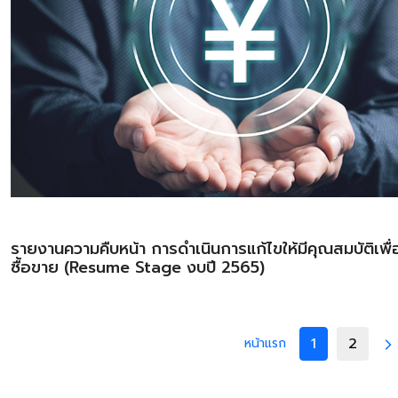
รายงานความคืบหน้า การดำเนินการแก้ไขให้มีคุณสมบัติเพื
ซื้อขาย (Resume Stage งบปี 2565)
1
2
หน้าแรก
arrow_forward_ios