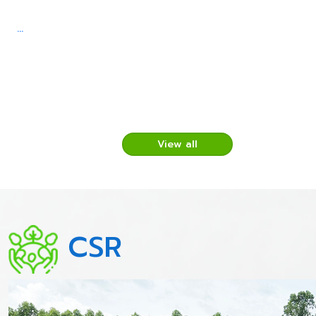
...
View all
CSR