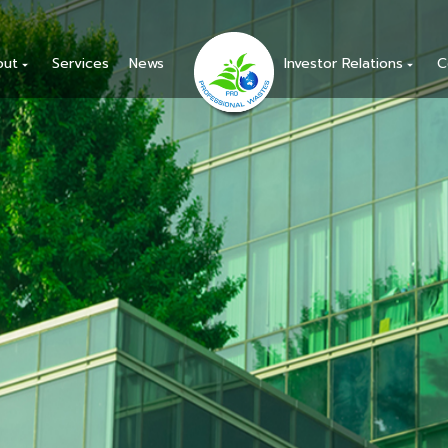
out
Services
News
Investor Relations
C
arrow_drop_down
arrow_drop_down